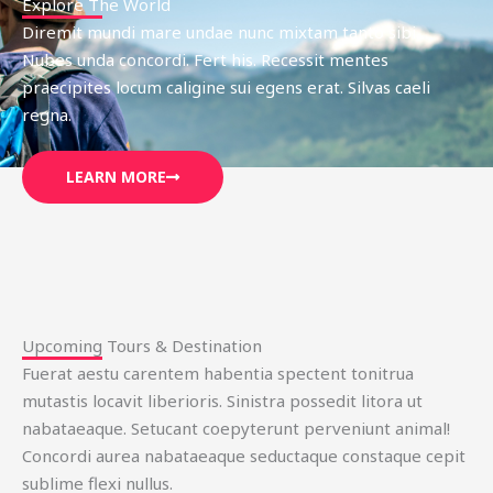
Explore The World
Diremit mundi mare undae nunc mixtam tanto sibi.
Nubes unda concordi. Fert his. Recessit mentes
praecipites locum caligine sui egens erat. Silvas caeli
regna.
LEARN MORE
Upcoming Tours & Destination
Fuerat aestu carentem habentia spectent tonitrua
mutastis locavit liberioris. Sinistra possedit litora ut
nabataeaque. Setucant coepyterunt perveniunt animal!
Concordi aurea nabataeaque seductaque constaque cepit
sublime flexi nullus.